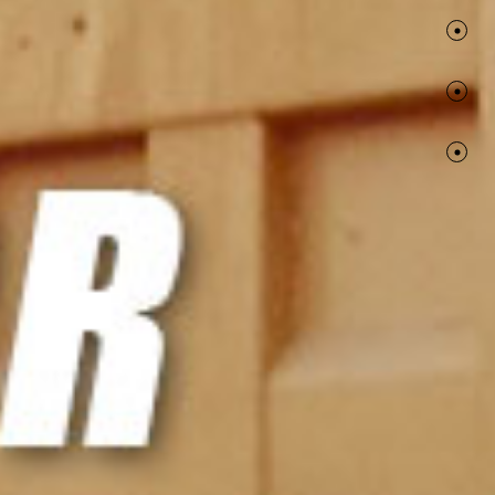
secti
secti
secti