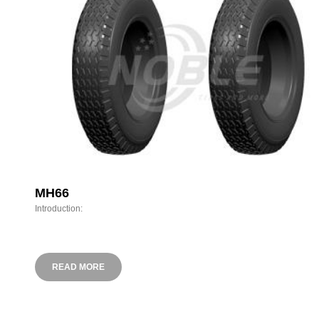
MH66
Introduction:
READ MORE